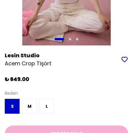
Lesin Studio
Acem Crop Tişört
₺ 649.00
Beden
S
M
L