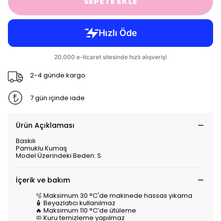
SEPETE EKLE
2-4 günde kargo
7 gün içinde iade
Ürün Açıklaması
Baskılı
Pamuklu Kumaş
Model Üzerindeki Beden: S
İçerik ve bakım
🫧 Maksimum 30 °C'de makinede hassas yıkama
🧴 Beyazlatıcı kullanılmaz
🔥 Maksimum 110 °C’de ütüleme
🧼 Kuru temizleme yapılmaz