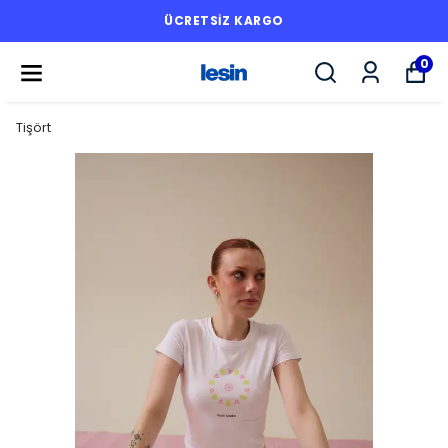
ÜCRETSİZ KARGO
0
Tişört