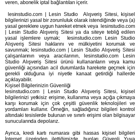
veren, abonelik iptal bağlantıları içerir.
lesinstudio.com | Lesin Studio Alışveriş Sitesi, kişisel
bilgilerinizi yasal bir zorunluluk olarak istendiğinde veya (a)
yasal gereklere uygun hareket etmek veya lesinstudio.com
| Lesin Studio Alışveriş Sitesi ya da siteye tebliğ edilen
yasal işlemlere uymak; lesinstudio.com Lesin Studio
Alışveriş Sitesi haklarını ve mülkiyetini korumak ve
savunmak; lesinstudio.com | Lesin Studio Alışveriş Sitesi
çalışanlarının veya aracılarının, lesinstudio.com Lesin
Studio Alışveriş Sitesi ürünü kullananların veya kamu
güvenliği açısından acil durumlarda harekete geçmek için
gerekli olduğuna iyi niyetle kanaat getirdiği hallerde
açıklayabilir.
Kişisel Bilgilerinizin Güvenliği
lesinstudio.com | Lesin Studio Alışveriş Sitesi, kişisel
bilgilerinizi yetkisiz erişime, kullanıma veya açığa çıkmaya
karşı korumak için çok çeşitli güvenlik teknolojileri ve
yordamları kullanır. Örneğin, sağladığınız bilgileri kontrol
altındaki tesislerde bulunan ve sınırlı erişimi olan bilgisayar
sunucularında depolarız.
Ayrıca, kredi kartı numarası gibi hassas kişisel bilgileri
İnternet üzerinden ilettiğimizde, bunları Güvenli Yuva