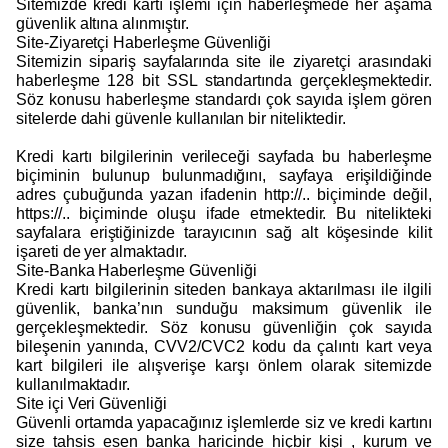
Sitemizde kredi kartı işlemi için haberleşmede her aşama
güvenlik altına alınmıştır.
Site-Ziyaretçi Haberleşme Güvenliği
Sitemizin sipariş sayfalarında site ile ziyaretçi arasındaki
haberleşme 128 bit SSL standartında gerçekleşmektedir.
Söz konusu haberleşme standardı çok sayıda işlem gören
sitelerde dahi güvenle kullanılan bir niteliktedir.
Kredi kartı bilgilerinin verileceği sayfada bu haberleşme
biçiminin bulunup bulunmadığını, sayfaya erişildiğinde
adres çubuğunda yazan ifadenin http://.. biçiminde değil,
https://.. biçiminde oluşu ifade etmektedir. Bu nitelikteki
sayfalara eriştiğinizde tarayıcının sağ alt köşesinde kilit
işareti de yer almaktadır.
Site-Banka Haberleşme Güvenliği
Kredi kartı bilgilerinin siteden bankaya aktarılması ile ilgili
güvenlik, banka’nın sunduğu maksimum güvenlik ile
gerçekleşmektedir. Söz konusu güvenliğin çok sayıda
bileşenin yanında, CVV2/CVC2 kodu da çalıntı kart veya
kart bilgileri ile alışverişe karşı önlem olarak sitemizde
kullanılmaktadır.
Site içi Veri Güvenliği
Güvenli ortamda yapacağınız işlemlerde siz ve kredi kartını
size tahsis esen banka haricinde hiçbir kişi , kurum ve