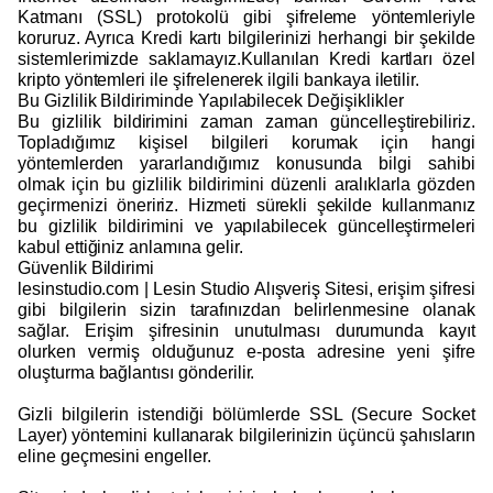
Katmanı (SSL) protokolü gibi şifreleme yöntemleriyle
koruruz. Ayrıca Kredi kartı bilgilerinizi herhangi bir şekilde
sistemlerimizde saklamayız.Kullanılan Kredi kartları özel
kripto yöntemleri ile şifrelenerek ilgili bankaya iletilir.
Bu Gizlilik Bildiriminde Yapılabilecek Değişiklikler
Bu gizlilik bildirimini zaman zaman güncelleştirebiliriz.
Topladığımız kişisel bilgileri korumak için hangi
yöntemlerden yararlandığımız konusunda bilgi sahibi
olmak için bu gizlilik bildirimini düzenli aralıklarla gözden
geçirmenizi öneririz. Hizmeti sürekli şekilde kullanmanız
bu gizlilik bildirimini ve yapılabilecek güncelleştirmeleri
kabul ettiğiniz anlamına gelir.
Güvenlik Bildirimi
lesinstudio.com | Lesin Studio Alışveriş Sitesi, erişim şifresi
gibi bilgilerin sizin tarafınızdan belirlenmesine olanak
sağlar. Erişim şifresinin unutulması durumunda kayıt
olurken vermiş olduğunuz e-posta adresine yeni şifre
oluşturma bağlantısı gönderilir.
Gizli bilgilerin istendiği bölümlerde SSL (Secure Socket
Layer) yöntemini kullanarak bilgilerinizin üçüncü şahısların
eline geçmesini engeller.