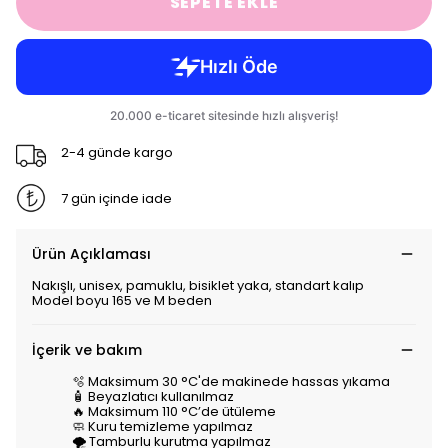
SEPETE EKLE
2-4 günde kargo
7 gün içinde iade
Ürün Açıklaması
Nakışlı, unisex, pamuklu, bisiklet yaka, standart kalıp
Model boyu 165 ve M beden
İçerik ve bakım
🫧 Maksimum 30 °C'de makinede hassas yıkama
🧴 Beyazlatıcı kullanılmaz
🔥 Maksimum 110 °C’de ütüleme
🧼 Kuru temizleme yapılmaz
🌪️ Tamburlu kurutma yapılmaz