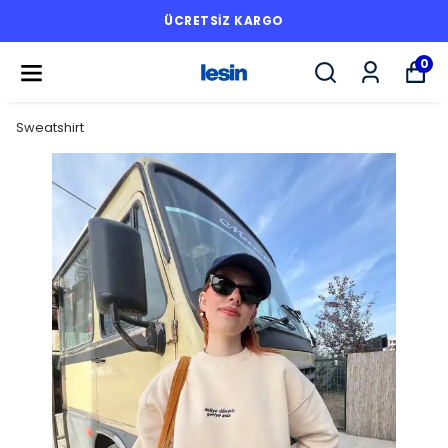
ÜCRETSİZ KARGO
0
Sweatshirt