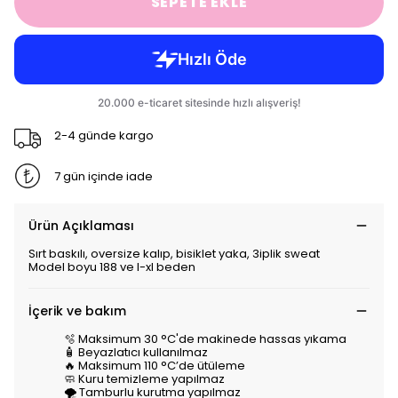
SEPETE EKLE
2-4 günde kargo
7 gün içinde iade
Ürün Açıklaması
Sırt baskılı, oversize kalıp, bisiklet yaka, 3iplik sweat
Model boyu 188 ve l-xl beden
İçerik ve bakım
🫧 Maksimum 30 °C'de makinede hassas yıkama
🧴 Beyazlatıcı kullanılmaz
🔥 Maksimum 110 °C’de ütüleme
🧼 Kuru temizleme yapılmaz
🌪️ Tamburlu kurutma yapılmaz