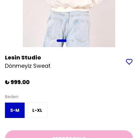
Lesin Studio
Dönmeyiz Sweat
₺ 999.00
Beden
S-M
L-XL