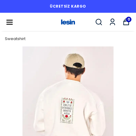
ÜCRETSİZ KARGO
0
Sweatshirt