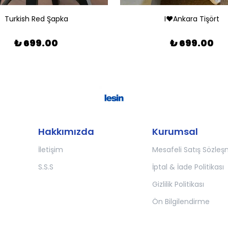
Turkish Red Şapka
I❤️Ankara Tişört
₺ 699.00
₺ 699.00
Hakkımızda
Kurumsal
İletişim
Mesafeli Satış Sözleş
S.S.S
İptal & İade Politikası
Gizlilik Politikası
Ön Bilgilendirme