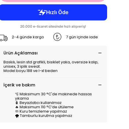
2-4 günde kargo
7 gün içinde iade
Ürün Açıklaması
Baskılı, lesin std grafikli, bisiklet yaka, oversize kalıp,
unisex, 3 iplik sweat.
Model boyu 188 ve l-xl beden
İçerik ve bakım
🫧 Maksimum 30 °C'de makinede hassas
yıkama
🧴 Beyazlatıcı kullanılmaz
🔥 Maksimum 110 °C’de ütüleme
🧼 Kuru temizleme yapılmaz
🌪️ Tamburlu kurutma yapılmaz