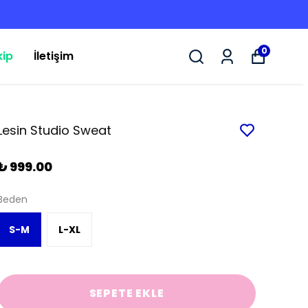
0
kip
İletişim
Lesin Studio Sweat
₺ 999.00
Beden
S-M
L-XL
SEPETE EKLE