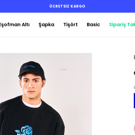
ÜCRETSİZ KARGO
Eşofman Altı
Şapka
Tişört
Basic
Sipariş Ta