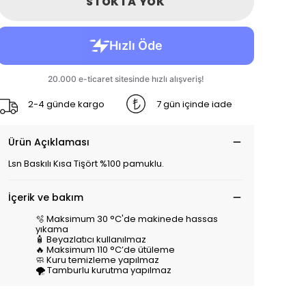
STOKTA YOK
2-4 günde kargo
7 gün içinde iade
Ürün Açıklaması
Lsn Baskılı Kısa Tişört %100 pamuklu.
İçerik ve bakım
🫧 Maksimum 30 °C'de makinede hassas
yıkama
🧴 Beyazlatıcı kullanılmaz
🔥 Maksimum 110 °C’de ütüleme
🧼 Kuru temizleme yapılmaz
🌪️ Tamburlu kurutma yapılmaz