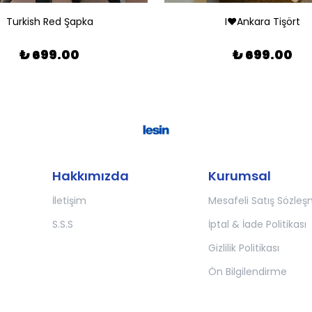
Turkish Red Şapka
I❤️Ankara Tişört
₺ 699.00
₺ 699.00
Hakkımızda
Kurumsal
İletişim
Mesafeli Satış Sözleş
S.S.S
İptal & İade Politikası
Gizlilik Politikası
Ön Bilgilendirme