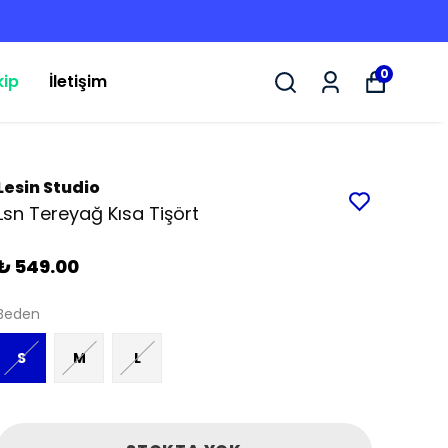
0
kip
İletişim
Lesin Studio
Lsn Tereyağ Kısa Tişört
₺ 549.00
Beden
S
M
L