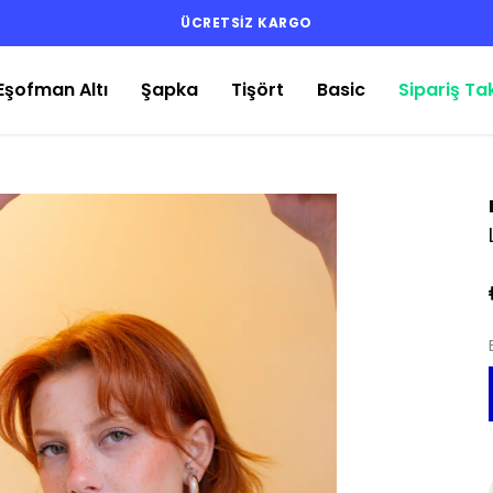
ÜCRETSİZ KARGO
Eşofman Altı
Şapka
Tişört
Basic
Sipariş Ta