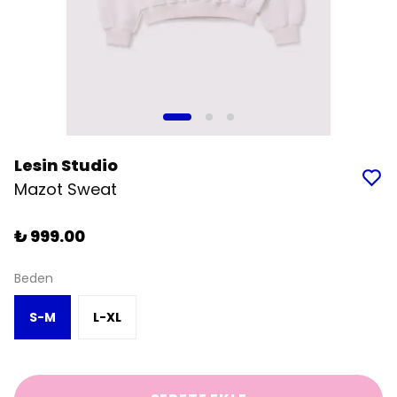
Lesin Studio
Mazot Sweat
₺ 999.00
Beden
S-M
L-XL