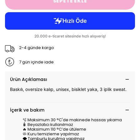
SEPETE EKLE
2-4 günde kargo
7 gün içinde iade
Ürün Açıklaması
Baskılı, oversize kalıp, unisex, bisiklet yaka, 3 iplik sweat.
İçerik ve bakım
🫧 Maksimum 30 °C'de makinede hassas yıkama
🧴 Beyazlatıcı kullanılmaz
🔥 Maksimum 110 °C’de ütüleme
🧼 Kuru temizleme yapılmaz
🌪️ Tamburlu kurutma yapılmaz